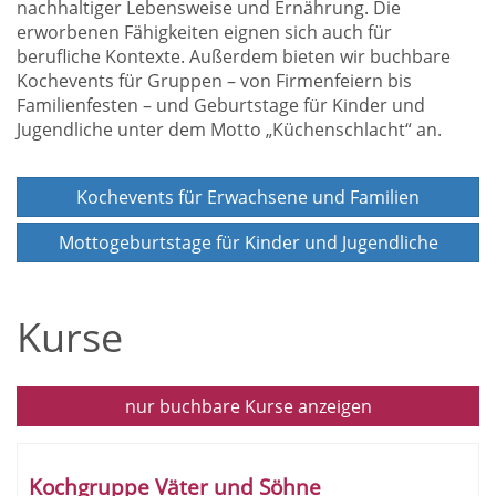
nachhaltiger Lebensweise und Ernährung. Die
erworbenen Fähigkeiten eignen sich auch für
berufliche Kontexte. Außerdem bieten wir buchbare
Kochevents für Gruppen – von Firmenfeiern bis
Familienfesten – und Geburtstage für Kinder und
Jugendliche unter dem Motto „Küchenschlacht“ an.
Kochevents für Erwachsene und Familien
Mottogeburtstage für Kinder und Jugendliche
Kurse
Kochen
nur buchbare
Kurse anzeigen
und
Kursübersicht.
Genießen
Tabellenüberschriften
Kochgruppe Väter und Söhne